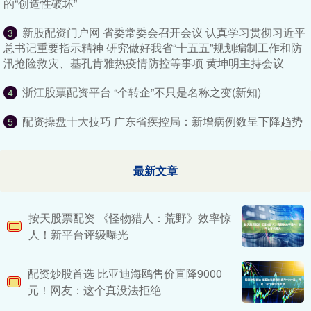
的“创造性破坏”
新股配资门户网 省委常委会召开会议 认真学习贯彻习近平
3
总书记重要指示精神 研究做好我省“十五五”规划编制工作和防
汛抢险救灾、基孔肯雅热疫情防控等事项 黄坤明主持会议
浙江股票配资平台 “个转企”不只是名称之变(新知)
4
配资操盘十大技巧 广东省疾控局：新增病例数呈下降趋势
5
最新文章
按天股票配资 《怪物猎人：荒野》效率惊
人！新平台评级曝光
配资炒股首选 比亚迪海鸥售价直降9000
元！网友：这个真没法拒绝