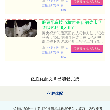
分类：股
查
股票配资技巧和方法
票线上配资网
看：
189
股票配资技巧和方法 伊朗袭击已
致以色列16人死亡
据央视新闻股票配资技巧和方法，记者
获悉，15日伊朗导弹袭击在以色列中
部巴特亚姆造成的死亡数字上升至9
人。自13日本轮伊以冲突爆发以来，
分类：股
查
股票配资技巧和方法
伊朗对以色列的袭击已造成以....
票线上配资网
看：
184
亿胜优配文章已加载完成
亿胜优配
亿胜优配是一个专业的股票线上配资平台，致力于为投资者