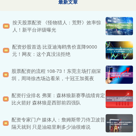
最新文章
按天股票配资 《怪物猎人：荒野》效率惊
人！新平台评级曝光
配资炒股首选 比亚迪海鸥售价直降9000
元！网友：这个真没法拒绝
股票配资的流程 108-73！东莞主场打崩深
圳，周琦徐杰场边看呆，十冠王加冕夜
配资行业排名 弗莱：森林狼新赛季战绩肯定
比火箭好 森林狼是西部前四强队
配资专家门户 媒体人：詹姆斯带刀侍卫波普
隔天就到 只是油箱里剩多少油很难说