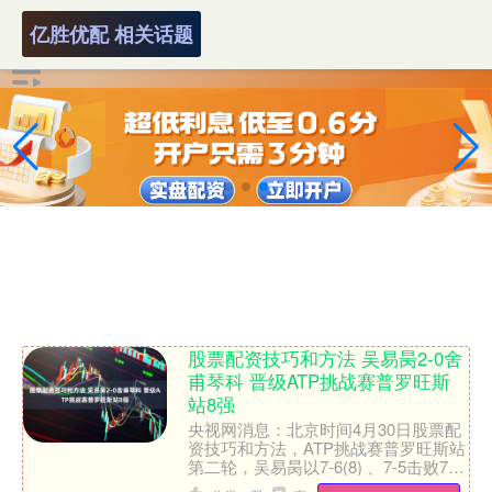
亿胜优配 相关话题
股票配资技巧和方法 吴易昺2-0舍
甫琴科 晋级ATP挑战赛普罗旺斯
站8强
央视网消息：北京时间4月30日股票配
资技巧和方法，ATP挑战赛普罗旺斯站
第二轮，吴易昺以7-6(8) 、7-5击败7号
种子舍甫琴科，晋级八强。....