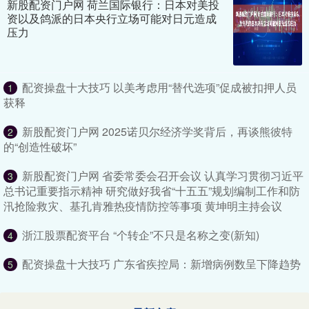
新股配资门户网 荷兰国际银行：日本对美投
资以及鸽派的日本央行立场可能对日元造成
压力
配资操盘十大技巧 以美考虑用“替代选项”促成被扣押人员
1
获释
新股配资门户网 2025诺贝尔经济学奖背后，再谈熊彼特
2
的“创造性破坏”
新股配资门户网 省委常委会召开会议 认真学习贯彻习近平
3
总书记重要指示精神 研究做好我省“十五五”规划编制工作和防
汛抢险救灾、基孔肯雅热疫情防控等事项 黄坤明主持会议
浙江股票配资平台 “个转企”不只是名称之变(新知)
4
配资操盘十大技巧 广东省疾控局：新增病例数呈下降趋势
5