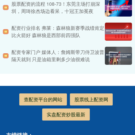
股票配资的流程 108-73！东莞主场打崩深
圳，周琦徐杰场边看呆，十冠王加冕夜
配资行业排名 弗莱：森林狼新赛季战绩肯定
比火箭好 森林狼是西部前四强队
配资专家门户 媒体人：詹姆斯带刀侍卫波普
隔天就到 只是油箱里剩多少油很难说
查配资平台的网站
股票线上配资网
实盘配资炒股最新
友情链接：