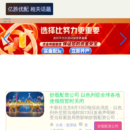
亿胜优配 相关话题
炒股配资公司 以色列驻全球各地
使领馆暂时关闭
中新社北京6月13日电综合消息：以色
列外交部当地时间13日发表声明称，
受当前紧急局势影响炒股配资公司，以
色列驻全球各地使领馆将暂时关闭，所
分类：股票线
查
炒股配资公司
有领事服务暂停。 声明....