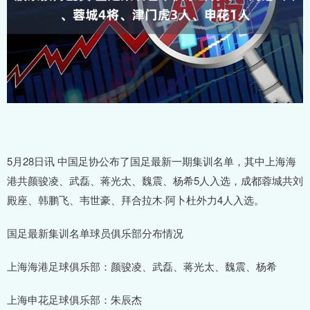
5月28日讯 中国足协公布了国足最新一期集训名单，其中上海海
港共颜骏凌、武磊、蒋光太、魏震、杨希5人入选，成都蓉城共刘
殿座、韩鹏飞、韦世豪、拜合拉木·阿卜杜外力4人入选。
国足最新集训名单球员俱乐部分布情况
上海海港足球俱乐部：颜骏凌、武磊、蒋光太、魏震、杨希
上海申花足球俱乐部：朱辰杰