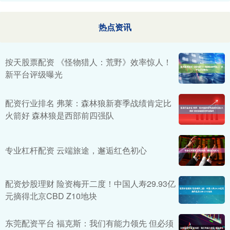
热点资讯
按天股票配资 《怪物猎人：荒野》效率惊人！
新平台评级曝光
配资行业排名 弗莱：森林狼新赛季战绩肯定比
火箭好 森林狼是西部前四强队
专业杠杆配资 云端旅途，邂逅红色初心
配资炒股理财 险资梅开二度！中国人寿29.93亿
元摘得北京CBD Z10地块
东莞配资平台 福克斯：我们有能力领先 但必须