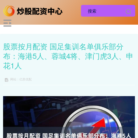
股票按月配资 国足集训名单俱乐部分
布：海港5人、蓉城4将、津门虎3人、申
花1人
网站：亿胜优配