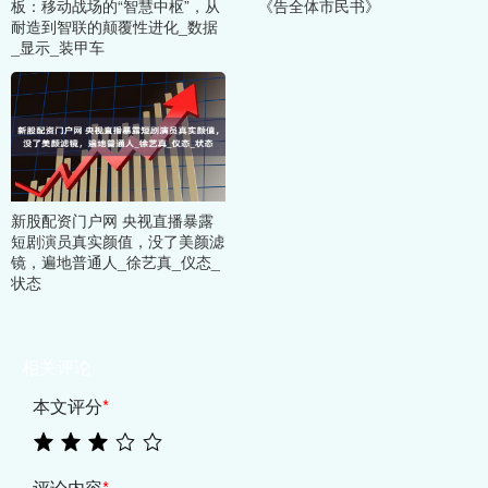
板：移动战场的“智慧中枢”，从
《告全体市民书》
耐造到智联的颠覆性进化_数据
_显示_装甲车
新股配资门户网 央视直播暴露
短剧演员真实颜值，没了美颜滤
镜，遍地普通人_徐艺真_仪态_
状态
相关评论
本文评分
*
评论内容
*