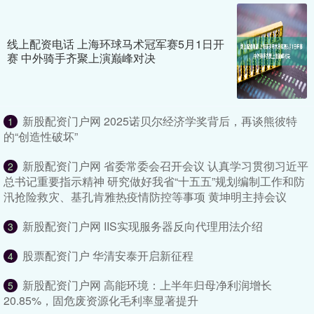
线上配资电话 上海环球马术冠军赛5月1日开
赛 中外骑手齐聚上演巅峰对决
新股配资门户网 2025诺贝尔经济学奖背后，再谈熊彼特
1
的“创造性破坏”
新股配资门户网 省委常委会召开会议 认真学习贯彻习近平
2
总书记重要指示精神 研究做好我省“十五五”规划编制工作和防
汛抢险救灾、基孔肯雅热疫情防控等事项 黄坤明主持会议
新股配资门户网 IIS实现服务器反向代理用法介绍
3
股票配资门户 华清安泰开启新征程
4
新股配资门户网 高能环境：上半年归母净利润增长
5
20.85%，固危废资源化毛利率显著提升