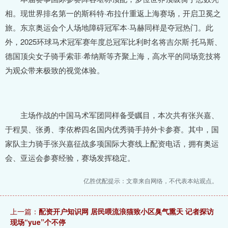
相。现世界排名第一的斯科特·布拉什重返上海赛场，开启卫冕之
旅。东京奥运会个人场地障碍冠军本·马赫同样是夺冠热门。此
外，2025环球马术冠军赛年度总冠军比利时名将吉尔斯·托马斯、
德国顶尖女子骑手索菲·希纳斯等齐聚上海，高水平的同场竞技将
为观众带来极致的视觉体验。
主场作战的中国马术军团同样备受瞩目，本次共有张兴嘉、
于程昊、张勇、李依桦四名国内优秀骑手持外卡参赛。其中，国
家队主力骑手张兴嘉征战多项国际大赛线上配资电话，拥有奥运
会、亚运会参赛经验，赛场发挥稳定。
亿胜优配提示：文章来自网络，不代表本站观点。
上一篇：
配资开户知识网 居民喂流浪猫致小区臭气熏天 记者探访
现场“yue”个不停