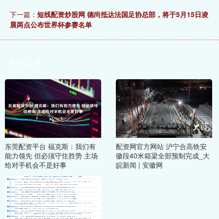
下一篇：
短线配资炒股网 德尚抵达法国足协总部，将于5月15日凌
晨两点公布世界杯参赛名单
相关文章
东莞配资平台 福克斯：我们有
配资网官方网站 沪宁合高铁安
能力领先 但必须守住胜势 主场
徽段40米箱梁全部预制完成_大
给对手机会不是好事
皖新闻 | 安徽网