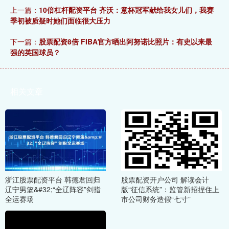
上一篇：
10倍杠杆配资平台 齐沃：意杯冠军献给我女儿们，我赛
季初被质疑时她们面临很大压力
下一篇：
股票配资8倍 FIBA官方晒出阿努诺比照片：有史以来最
强的英国球员？
相关文章
浙江股票配资平台 韩德君回归
股票配资开户公司 解读会计
辽宁男篮&#32;“全辽阵容”剑指
版“征信系统”：监管新招捏住上
全运赛场
市公司财务造假“七寸”