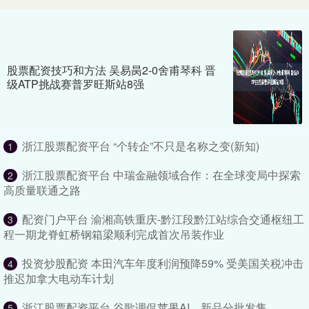
股票配资技巧和方法 吴易昺2-0舍甫琴科 晋
级ATP挑战赛普罗旺斯站8强
浙江股票配资平台 “个转企”不只是名称之变(新知)
1
浙江股票配资平台 中瑞金融领域合作：在全球变局中探索
2
高质量联通之路
配资门户平台 渝湘高铁重庆-黔江段黔江站综合交通枢纽工
3
程一期龙脊虹桥钢箱梁顺利完成首次吊装作业
投资炒股配资 本田汽车年度利润预降59% 受美国关税冲击
4
推迟加拿大电动车计划
浙江股票配资平台 谷歌调侃苹果AI，新品分批发售
5